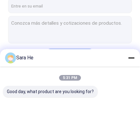
Viaje de la fábrica
Control de calidad
Éntrenos en contacto con
Noticias
Continuar
Sara He
Casos
5:31 PM
Nuestras Categorías
18K oro Diamond Necklace
Good day, what product are you looking for?
Colgante de plata de 925 CZ
925 pendientes de plata de la CZ
925 anillos de plata de la CZ
18K oro Diamond
Colgante de plata de
925 pendientes