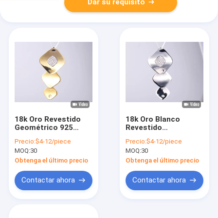
Dar su requisito
18k Oro Revestido
18k Oro Blanco
Geométrico 925
Revestido
Plata Esterlina
Geométrico 925
Precio:
$4-12/piece
Precio:
$4-12/piece
Colgante Unisex
Plata Esterlina
MOQ:
30
MOQ:
30
Colgante Colchón
Colgante Unisex
Colgante con Cadena
Colgante Colchón
Obtenga el último precio
Obtenga el último precio
Colección Elegante
Colgante con Cadena
Elegante Colección
Contactar ahora
Contactar ahora
de Fiestas