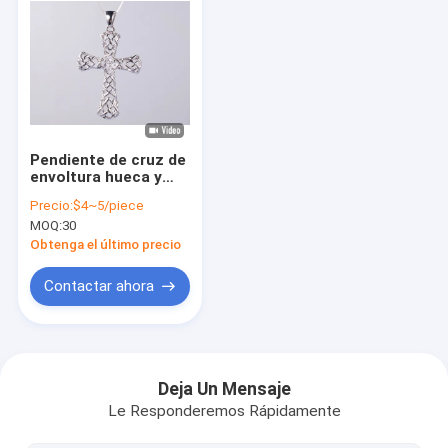
Pendiente de cruz de
envoltura hueca y
brillante CZ religioso
Precio:
$4~5/piece
para el uso diario y
MOQ:
30
las vacaciones de
verano Pendiente de
Obtenga el último precio
cruz superpuesta
Contactar ahora
Hogar
Productos
Deja Un Mensaje
Le Responderemos Rápidamente
Sobre nosotros