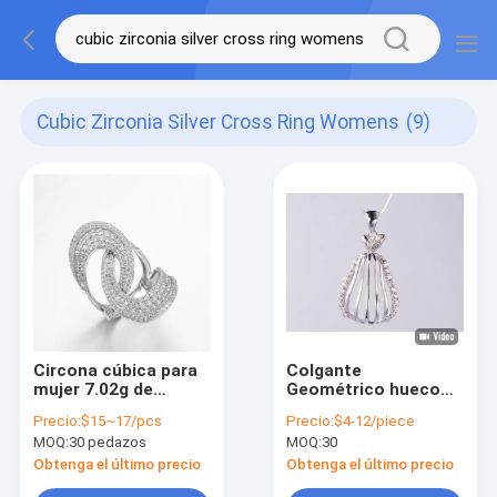
Cubic Zirconia Silver Cross Ring Womens
(9)
Circona cúbica para
Colgante
mujer 7.02g de
Geométrico hueco
Sterling Silver Criss
925 Esterlinas de
Precio:
$15~17/pcs
Precio:
$4-12/piece
Cross Ring del
Plata Cruzada
MOQ:
30 pedazos
MOQ:
30
aniversario
Colgante para
Mujeres 925
Obtenga el último precio
Obtenga el último precio
Colgante de Plata CZ