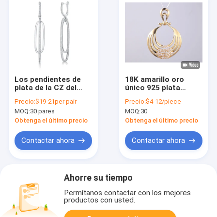
CZ La elección
perfecta
Los pendientes de
18K amarillo oro
plata de la CZ del
único 925 plata
noble 925
colgante geométrico
Precio:
$19-21per pair
Precio:
$4-12/piece
modificaron forma
decorado con anillos
MOQ:
30 pares
MOQ:
30
oval larga de los
de piedra preciosa de
anillos para
zircón de plata
Obtenga el último precio
Obtenga el último precio
requisitos
personalizable
particulares
accesorio
Contactar ahora
Contactar ahora
Ahorre su tiempo
Permítanos contactar con los mejores
productos con usted.