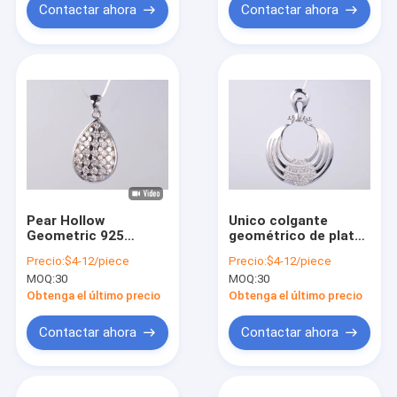
Agregue un toque de
Contactar ahora
Contactar ahora
lujo a su colección
de joyas 925
Colgante de Plata CZ
Eleve su aspecto con
este colgante
impresionante
Pear Hollow
Unico colgante
Geometric 925
geométrico de plata
Pendiente de plata
925 decorado con
Precio:
$4-12/piece
Precio:
$4-12/piece
esterlina para
zircón personalizable
MOQ:
30
MOQ:
30
mujeres 925
anillos de piedra
Pendiente de plata
preciosa de plata
Obtenga el último precio
Obtenga el último precio
CZ Añadir un toque
joyería accesorio
de lujo a su
Contactar ahora
Contactar ahora
colección de joyas
925 Pendiente de
plata CZ 925
Pendiente de plata