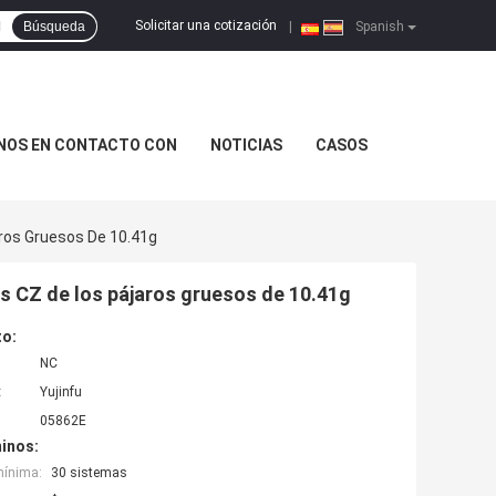
Solicitar una cotización
Búsqueda
|
Spanish
NOS EN CONTACTO CON
NOTICIAS
CASOS
aros Gruesos De 10.41g
ngs CZ de los pájaros gruesos de 10.41g
to:
NC
:
Yujinfu
05862E
inos:
mínima:
30 sistemas