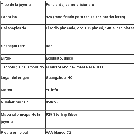
Tipo de la joyería
Pendiente, perno prisionero
Logotipo
925 (modificado para requisitos particulares)
Galjanoplastia
El rodio plateado, oro 18K plateó, 14K el oro plate
Shapepattern
Red
Estilo
Exquisito, único
Tecnología del embutido
El micrófono pavimenta el ajuste
Lugar del origen
Guangzhou, NC
Marca
Yujinfu
Number modelo
05862E
Material principal de la
925 Sterling Silver
joyería
Piedra principal
AAA blanco CZ