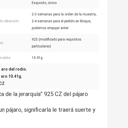
Exquisito, único
2-3 semanas para la orden de la muestra,
de obtención:
2-4 semanas para el pedido en bloque,
podemos empujar anter
925 (modificado para requisitos
po:
particulares)
e plata:
10.41g
 aro del rodio
,
 aro 10.41g
,
 CZ
ta de la jerarquía” 925 CZ del pájaro
 pájaro, significarla le traerá suerte y