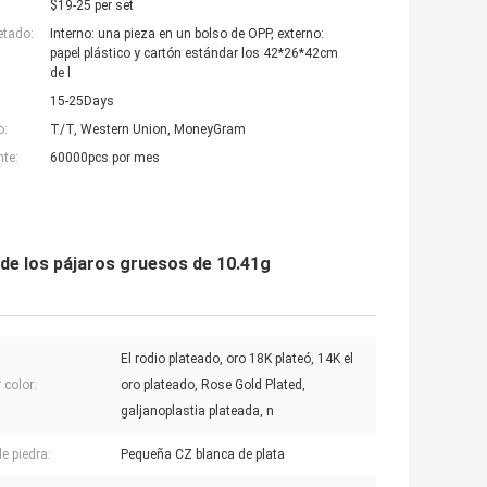
$19-25 per set
etado:
Interno: una pieza en un bolso de OPP, externo:
papel plástico y cartón estándar los 42*26*42cm
de l
15-25Days
o:
T/T, Western Union, MoneyGram
nte:
60000pcs por mes
 de los pájaros gruesos de 10.41g
El rodio plateado, oro 18K plateó, 14K el
 color:
oro plateado, Rose Gold Plated,
galjanoplastia plateada, n
e piedra:
Pequeña CZ blanca de plata