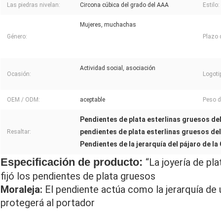
Las piedras nivelan:
Circona cúbica del grado del AAA
Estilo:
Mujeres, muchachas
Género:
Plazo 
Actividad social, asociación
Ocasión:
Logoti
OEM / ODM:
aceptable
Peso d
Pendientes de plata esterlinas gruesos del
pendientes de plata esterlinas gruesos del
Resaltar:
Pendientes de la jerarquía del pájaro de la
Especificación de producto:
“La joyería de pla
fijó los pendientes de plata gruesos
Moraleja:
El pendiente actúa como la jerarquía de un
protegerá al portador