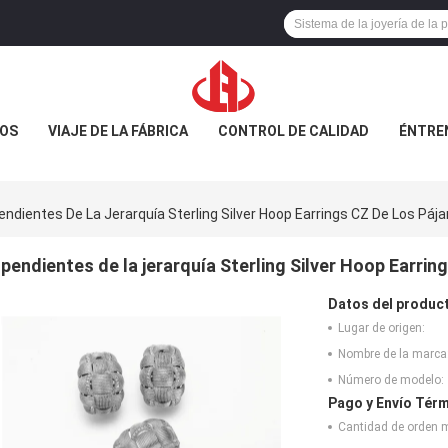
OS
VIAJE DE LA FÁBRICA
CONTROL DE CALIDAD
ÉNTRE
endientes De La Jerarquía Sterling Silver Hoop Earrings CZ De Los Páj
pendientes de la jerarquía Sterling Silver Hoop Earri
Datos del produc
Lugar de origen:
Nombre de la marca
Número de modelo:
Pago y Envío Térm
Cantidad de orden 