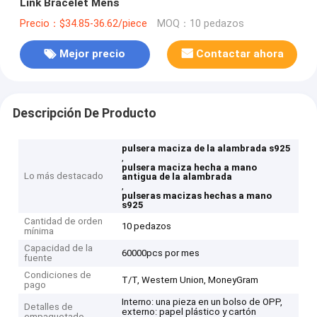
Link Bracelet Mens
Precio：$34.85-36.62/piece
MOQ：10 pedazos
Mejor precio
Contactar ahora
Descripción De Producto
pulsera maciza de la alambrada s925
,
pulsera maciza hecha a mano
Lo más destacado
antigua de la alambrada
,
pulseras macizas hechas a mano
s925
Cantidad de orden
10 pedazos
mínima
Capacidad de la
60000pcs por mes
fuente
Condiciones de
T/T, Western Union, MoneyGram
pago
Interno: una pieza en un bolso de OPP,
Detalles de
externo: papel plástico y cartón
empaquetado