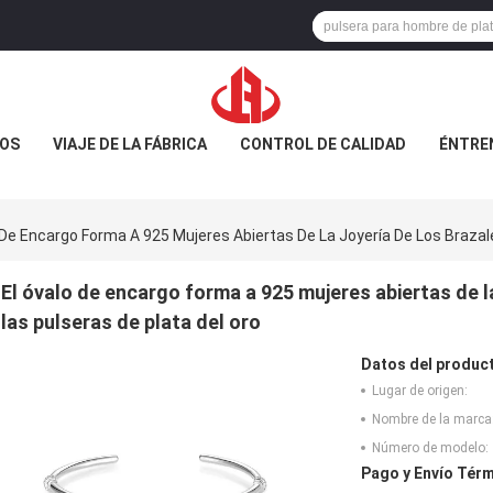
OS
VIAJE DE LA FÁBRICA
CONTROL DE CALIDAD
ÉNTRE
 De Encargo Forma A 925 Mujeres Abiertas De La Joyería De Los Braza
El óvalo de encargo forma a 925 mujeres abiertas de l
las pulseras de plata del oro
Datos del produc
Lugar de origen:
Nombre de la marca
Número de modelo:
Pago y Envío Térm