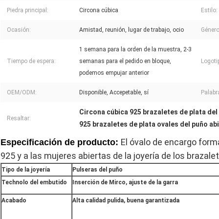
Piedra principal:
Circona cúbica
Estilo:
Ocasión:
Amistad, reunión, lugar de trabajo, ocio
Género
1 semana para la orden de la muestra, 2-3
Tiempo de espera:
semanas para el pedido en bloque,
Logoti
podemos empujar anterior
OEM/ODM:
Disponible, Accepetable, sí
Palabr
Circona cúbica 925 brazaletes de plata del
Resaltar:
925 brazaletes de plata ovales del puño ab
El óvalo de encargo forma 
Especificación de producto:
925 y a las mujeres abiertas de la joyería de los brazale
Tipo de la joyería
Pulseras del puño
Technolo del embutido
Inserción de Mirco, ajuste de la garra
Acabado
Alta calidad pulida, buena garantizada