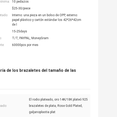
mínima:
10 pedazos
$25-30/piece
etado:
Interno: una pieza en un bolso de OPP, externo:
papel plástico y cartón estándar los 42*26*42cm
de l
15-25days
o:
T/T, PAYPAL, MoneyGram
nte:
60000pcs por mes
ría de los brazaletes del tamaño de las
El rodio plateado, oro 14K/18K plateó 925
pado:
brazaletes de plata, Rose Gold Plated,
galjanoplastia plat