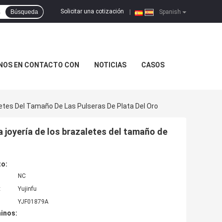
Solicitar una cotización
Búsqueda
|
Spanish
NOS EN CONTACTO CON
NOTICIAS
CASOS
letes Del Tamaño De Las Pulseras De Plata Del Oro
a joyería de los brazaletes del tamaño de
to:
NC
:
Yujinfu
YJF01879A
inos: