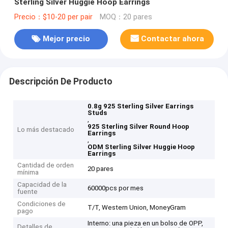
Sterling Silver Huggie Hoop Earrings
Precio：$10-20 per pair
MOQ：20 pares
Mejor precio
Contactar ahora
Descripción De Producto
0.8g 925 Sterling Silver Earrings
Studs
,
925 Sterling Silver Round Hoop
Lo más destacado
Earrings
,
ODM Sterling Silver Huggie Hoop
Earrings
Cantidad de orden
20 pares
mínima
Capacidad de la
60000pcs por mes
fuente
Condiciones de
T/T, Western Union, MoneyGram
pago
Interno: una pieza en un bolso de OPP,
Detalles de