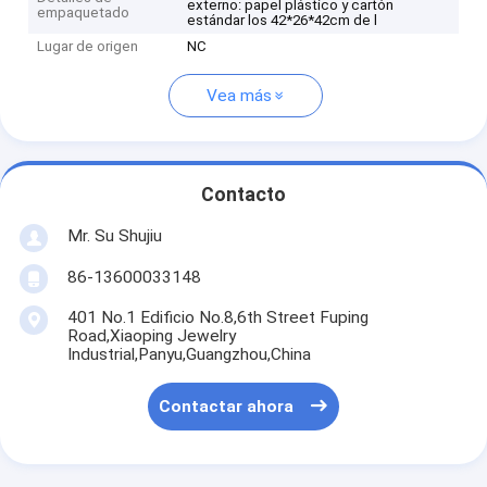
externo: papel plástico y cartón
empaquetado
estándar los 42*26*42cm de l
Lugar de origen
NC
Vea más
Contacto
Mr. Su Shujiu
86-13600033148
401 No.1 Edificio No.8,6th Street Fuping
Road,Xiaoping Jewelry
Industrial,Panyu,Guangzhou,China
Contactar ahora