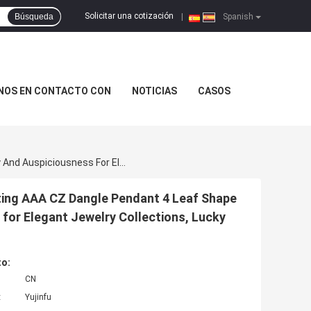
Solicitar una cotización
Búsqueda
|
Spanish
NOS EN CONTACTO CON
NOTICIAS
CASOS
925 Sterling Silver Apple Green White Colorful CZ Setting AAA CZ Dangle Pendant 4 Leaf Shape Symbolizing Prosperity Longevity And Auspiciousness For Elegant Jewelry Collections, Lucky Jewelry Set
tting AAA CZ Dangle Pendant 4 Leaf Shape
for Elegant Jewelry Collections, Lucky
to:
CN
:
Yujinfu