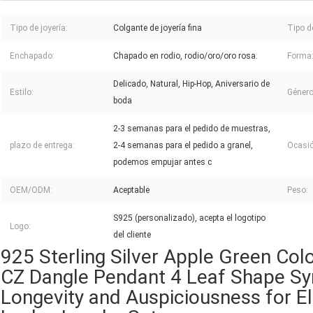
Tipo de joyería:
Colgante de joyería fina
Tipo d
Enchapado:
Chapado en rodio, rodio/oro/oro rosa.
Forma
Delicado, Natural, Hip-Hop, Aniversario de
Estilo:
Género
boda
2-3 semanas para el pedido de muestras,
plazo de entrega:
2-4 semanas para el pedido a granel,
Ocasió
podemos empujar antes c
OEM/ODM:
Aceptable
Peso:
S925 (personalizado), acepta el logotipo
Logo:
del cliente
925 Sterling Silver Apple Green Col
CZ Dangle Pendant 4 Leaf Shape Sy
Longevity and Auspiciousness for El