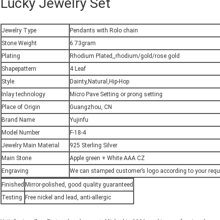
Lucky Jewelry Set
Jewelry Type
Pendants with Rolo chain
Stone Weight
6.73gram
Plating
Rhodium Plated,,rhodium/gold/rose gold
Shapepattern
4 Leaf
Style
Dainty,Natural,Hip-Hop
Inlay technology
Micro Pave Setting or prong setting
Place of Origin
Guangzhou, CN
Brand Name
Yujinfu
Model Number
F-18-4
Jewelry Main Material
925 Sterling Silver
Main Stone
Apple green + White AAA CZ
Engraving
We can stamped customer’s logo according to your req
Finished
Mirror-polished, good quality guaranteed
Testing
Free nickel and lead, anti-allergic