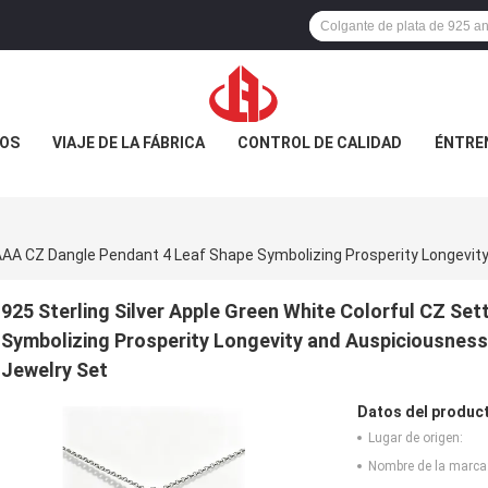
OS
VIAJE DE LA FÁBRICA
CONTROL DE CALIDAD
ÉNTRE
925 Sterling Silver Apple Green White Colorful CZ Se
Symbolizing Prosperity Longevity and Auspiciousness 
Jewelry Set
Datos del produc
Lugar de origen:
Nombre de la marca