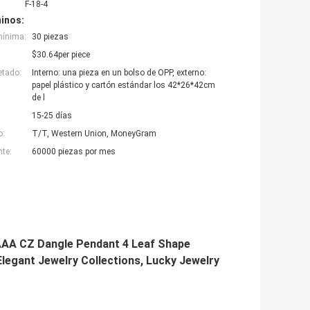
F-18-4
inos:
mínima:
30 piezas
$30.64per piece
etado:
Interno: una pieza en un bolso de OPP, externo:
papel plástico y cartón estándar los 42*26*42cm
de l
15-25 días
o:
T/T, Western Union, MoneyGram
nte:
60000 piezas por mes
g AAA CZ Dangle Pendant 4 Leaf Shape
legant Jewelry Collections, Lucky Jewelry