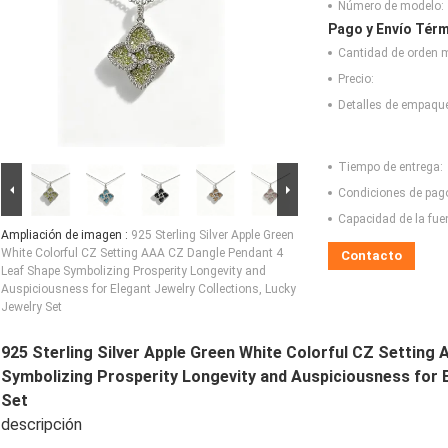
Número de modelo:
Pago y Envío Térm
Cantidad de orden 
Precio:
Detalles de empaqu
Tiempo de entrega:
Condiciones de pag
Capacidad de la fue
Ampliación de imagen :
925 Sterling Silver Apple Green
White Colorful CZ Setting AAA CZ Dangle Pendant 4
Contacto
Leaf Shape Symbolizing Prosperity Longevity and
Auspiciousness for Elegant Jewelry Collections, Lucky
Jewelry Set
925 Sterling Silver Apple Green White Colorful CZ Settin
Symbolizing Prosperity Longevity and Auspiciousness for E
Set
descripción