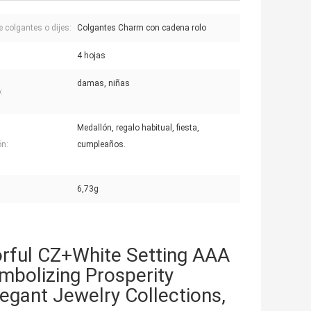
e colgantes o dijes:
Colgantes Charm con cadena rolo
:
4 hojas
damas, niñas
:
Medallón, regalo habitual, fiesta,
n:
cumpleaños.
6,73g
orful CZ+White Setting AAA
mbolizing Prosperity
egant Jewelry Collections,