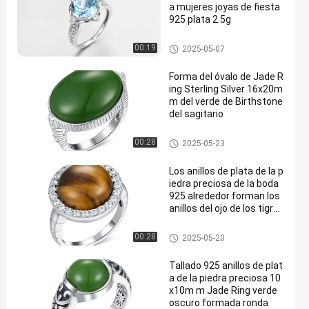
a mujeres joyas de fiesta
925 plata 2.5g
925 anillos de plata de la piedr
00:19
2025-05-07
a preciosa
Forma del óvalo de Jade R
ing Sterling Silver 16x20m
m del verde de Birthstone
del sagitario
925 anillos de plata de la piedr
00:28
2025-05-23
a preciosa
Los anillos de plata de la p
iedra preciosa de la boda
925 alrededor forman los
anillos del ojo de los tigre
s del compromiso
925 anillos de plata de la piedr
00:28
2025-05-20
a preciosa
Tallado 925 anillos de plat
a de la piedra preciosa 10
x10m m Jade Ring verde
oscuro formada ronda