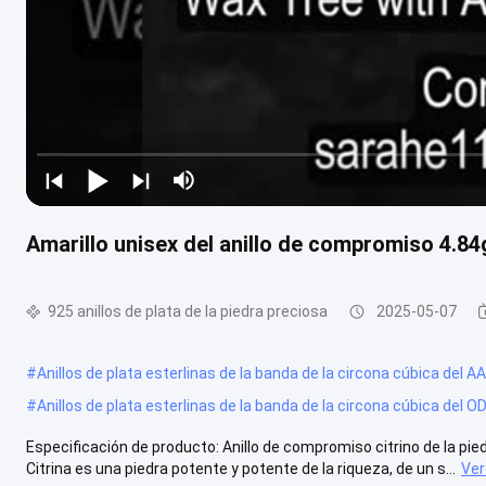
Amarillo unisex del anillo de compromiso 4.84
925 anillos de plata de la piedra preciosa
2025-05-07
#
Anillos de plata esterlinas de la banda de la circona cúbica del A
#
Anillos de plata esterlinas de la banda de la circona cúbica del 
Especificación de producto: Anillo de compromiso citrino de la pie
Citrina es una piedra potente y potente de la riqueza, de un s...
Ve