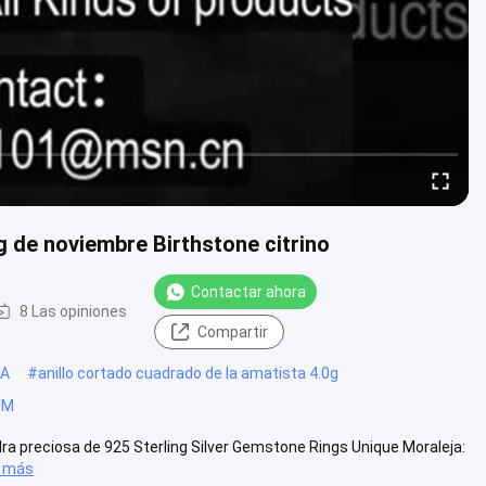
g de noviembre Birthstone citrino
Contactar ahora
8 Las opiniones
Compartir
AA
#
anillo cortado cuadrado de la amatista 4.0g
ODM
dra preciosa de 925 Sterling Silver Gemstone Rings Unique Moraleja:
r más