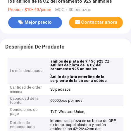
los anillos de la CZ del ornamento 925 animales
Precio：$10~13/piece
MOQ：30 pedazos
Mejor precio
Contactar ahora
Descripción De Producto
,
anillos de plata de 7.45g 925 CZ
Anillos de plata de la CZ del
ornamento 925 animales
Lo más destacado
,
Anillo de plata esterlina de la
serpiente de la circona cúbica
Cantidad de orden
30 pedazos
mínima
Capacidad de la
60000pcs por mes
fuente
Condiciones de
T/T, Western Union,
pago
Interno: una pieza en un bolso de OPP,
Detalles de
externo: papel plástico y cartón
empaquetado
estándar los 42*26*42cm de l