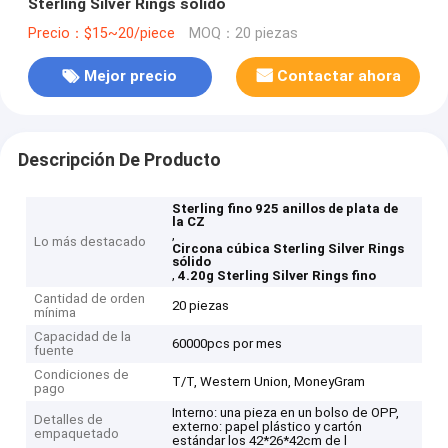
Sterling Silver Rings sólido
Precio：$15~20/piece
MOQ：20 piezas
Mejor precio
Contactar ahora
Descripción De Producto
Sterling fino 925 anillos de plata de
la CZ
,
Lo más destacado
Circona cúbica Sterling Silver Rings
sólido
,
4.20g Sterling Silver Rings fino
Cantidad de orden
20 piezas
mínima
Capacidad de la
60000pcs por mes
fuente
Condiciones de
T/T, Western Union, MoneyGram
pago
Interno: una pieza en un bolso de OPP,
Detalles de
externo: papel plástico y cartón
empaquetado
estándar los 42*26*42cm de l